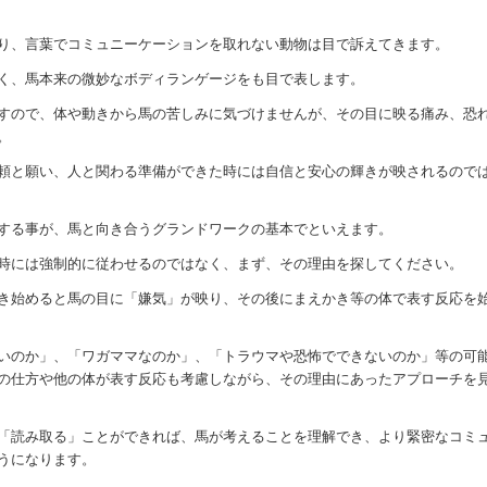
り、言葉でコミュニーケーションを取れない動物は目で訴えてきます。
く、馬本来の微妙なボディランゲージをも目で表します。
すので、体や動きから馬の苦しみに気づけませんが、その目に映る痛み、恐
。
頼と願い、人と関わる準備ができた時には自信と安心の輝きが映されるので
する事が、馬と向き合うグランドワークの基本でといえます。
時には強制的に従わせるのではなく、まず、その理由を探してください。
き始めると馬の目に「嫌気」が映り、その後にまえかき等の体で表す反応を
いのか」、「ワガママなのか」、「トラウマや恐怖でできないのか」等の可
の仕方や他の体が表す反応も考慮しながら、その理由にあったアプローチを
「読み取る」ことができれば、馬が考えることを理解でき、より緊密なコミ
うになります。