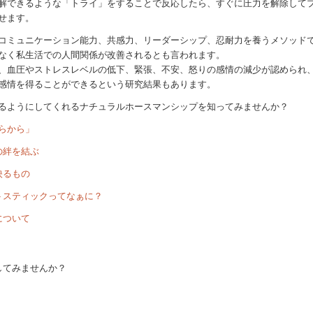
解できるような「トライ」をすることで反応したら、すぐに圧力を解除して
せます。
コミュニケーション能力、共感力、リーダーシップ、忍耐力を養うメソッド
なく私生活での人間関係が改善されるとも言われます。
、血圧やストレスレベルの低下、緊張、不安、怒りの感情の減少が認められ
感情を得ることができるという研究結果もあります。
るようにしてくれるナチュラルホースマンシップを知ってみませんか？
らから」
の絆を結ぶ
映るもの
トスティックってなぁに？
について
してみませんか？