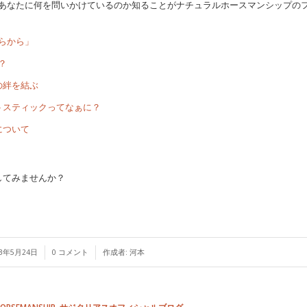
あなたに何を問いかけているのか知ることがナチュラルホースマンシップの
らから」
？
の絆を結ぶ
トスティックってなぁに？
について
してみませんか？
/
/
23年5月24日
0 コメント
作成者:
河本
HORSEMANSHIP
,
サジタリアスオフィシャルブログ