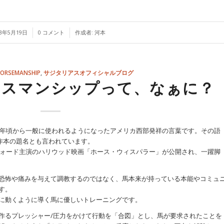
/
/
23年5月19日
0 コメント
作成者:
河本
HORSEMANSHIP
,
サジタリアスオフィシャルブログ
ースマンシップって、なぁに？
85年頃から一般に使われるようになったアメリカ西部発祥の言葉です。その語
）氏著作本の題名とも言われています。
ドフォード主演のハリウッド映画「ホース・ウィスパラー」が公開され、一躍脚
恐怖や痛みを与えて調教するのではなく、馬本来が持っている本能やコミュ
す。
に動くように導く馬に優しいトレーニングです。
作るプレッシャー/圧力をかけて行動を「合図」とし、馬が要求されたことを