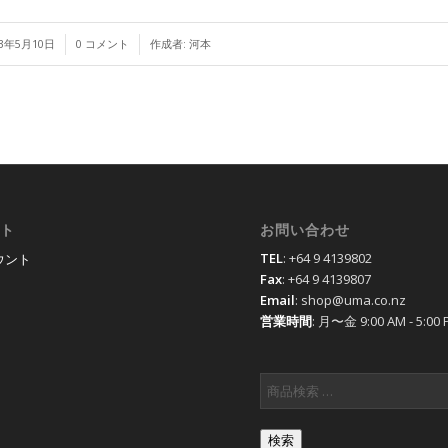
/
/
23年5月10日
0 コメント
作成者:
河本
ト
お問い合わせ
TEL
: +64 9 4139802
ウント
Fax
: +64 9 4139807
Email
: shop@uma.co.nz
営業時間
: 月〜金 9:00 AM - 5:00 
検索