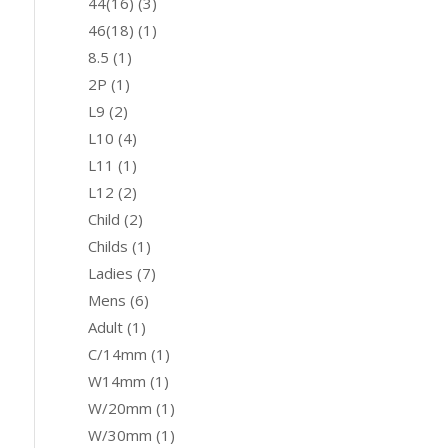
44(16)
(3)
46(18)
(1)
8.5
(1)
2P
(1)
L9
(2)
L10
(4)
L11
(1)
L12
(2)
Child
(2)
Childs
(1)
Ladies
(7)
Mens
(6)
Adult
(1)
C/14mm
(1)
W14mm
(1)
W/20mm
(1)
W/30mm
(1)