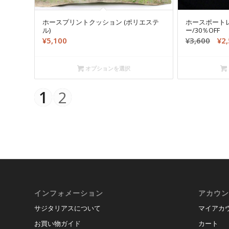
ホースプリントクッション (ポリエステ
ホースポート
ル)
ー/30％OFF
元
¥
5,100
¥
3,600
¥
2
の
価
オプションを選択
格
は
1
2
¥3,6
で
し
た。
インフォメーション
アカウン
サジタリアスについて
マイアカ
お買い物ガイド
カート