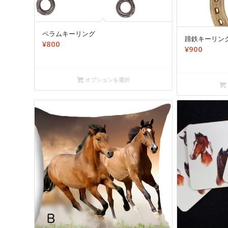
ペラムキーリング
蹄鉄キーリン
¥
800
¥
900
オプションを選択