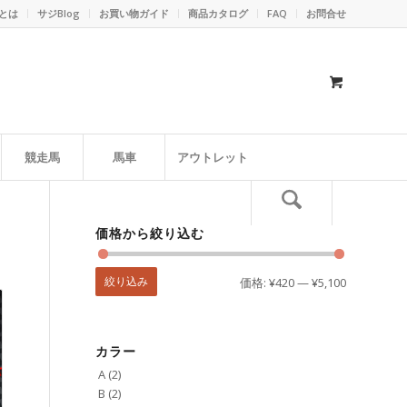
とは
サジBlog
お買い物ガイド
商品カタログ
FAQ
お問合せ
競走馬
馬車
アウトレット
価格から絞り込む
絞り込み
価格:
¥420
—
¥5,100
カラー
A
(2)
B
(2)