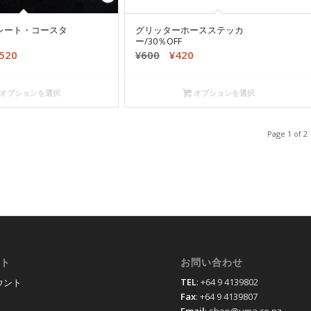
レート・コースタ
グリッターホースステッカ
ー/30％OFF
現
元
現
,520
¥
600
¥
420
在
の
在
の
価
の
オプションを選択
オプションを選択
価
格
価
格
は
格
Page 1 of 2
00
は
¥600
は
¥2,520
で
¥420
で
し
で
す。
た。
す。
ト
お問い合わせ
TEL
: +64 9 4139802
ウント
Fax
: +64 9 4139807
Email
: shop@uma.co.nz