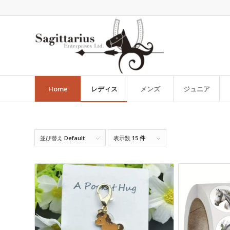
Home
レディス
メンズ
ジュニア
並び替え
Default
表示数
15 件