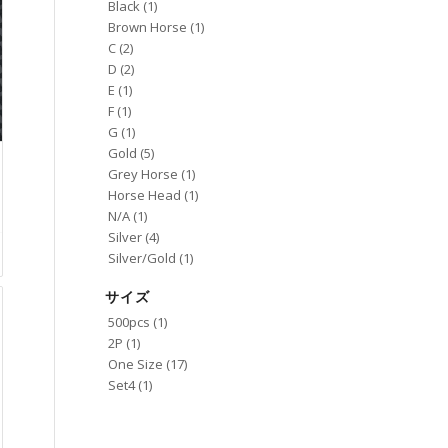
Black
(1)
Brown Horse
(1)
C
(2)
D
(2)
E
(1)
F
(1)
G
(1)
Gold
(5)
Grey Horse
(1)
Horse Head
(1)
N/A
(1)
Silver
(4)
Silver/Gold
(1)
サイズ
500pcs
(1)
2P
(1)
One Size
(17)
Set4
(1)