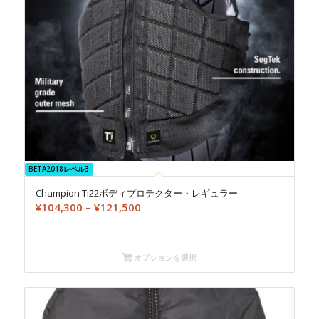
BETA2018レベル3
Champion Ti22ボディプロテクター・レギュラー
価
¥
104,300
–
¥
121,500
格
帯:
¥104,300
オプションを選択
–
¥121,500