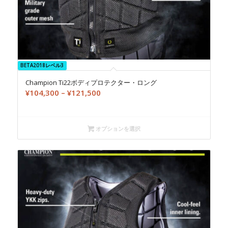
BETA2018レベル3
Champion Ti22ボディプロテクター・ロング
価
¥
104,300
–
¥
121,500
格
帯:
¥104,300
オプションを選択
–
¥121,500