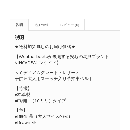
説明
追加情報
レビュー (0)
説明
★送料加算無しのお届け価格★
【Weatherbeetaが展開する安心の馬具ブランド
KINCADE/キンケイド】
＜ミディアムグレード・レザー＞
子供＆大人用ステッチ入り革拍車ベルト
【特徴】
●本革製
●巾細目（10ミリ）タイプ
【色】
●Black-黒（大人サイズのみ）
●Brown-茶