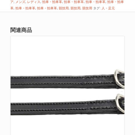
ア
,
メンズ
,
レディス
,
拍車・拍車革
,
拍車・拍車革
,
拍車・拍車革
,
拍車・拍車
革
,
拍車・拍車革
,
拍車・拍車革
,
競技用
,
競技用
,
競技用
タグ:
人・足元
関連商品